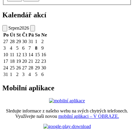
Kalendář akcí
Srpen
2026
Po
Út
St
Čt
Pá
So
Ne
27
28
29
30
31
1
2
3
4
5
6
7
8
9
10
11
12
13
14
15
16
17
18
19
20
21
22
23
24
25
26
27
28
29
30
31
1
2
3
4
5
6
Mobilní aplikace
Sledujte informace z našeho webu na svých chytrých telefonech.
Využívejte naši novou
mobilní aplikaci – V OBRAZE.