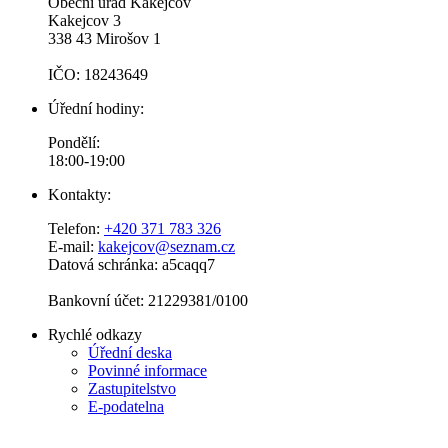
Obecní úřad Kakejcov
Kakejcov 3
338 43 Mirošov 1
IČO: 18243649
Úřední hodiny:
Pondělí:
18:00-19:00
Kontakty:
Telefon:
+420 371 783 326
E-mail:
kakejcov@seznam.cz
Datová schránka: a5caqq7
Bankovní účet: 21229381/0100
Rychlé odkazy
Úřední deska
Povinné informace
Zastupitelstvo
E-podatelna