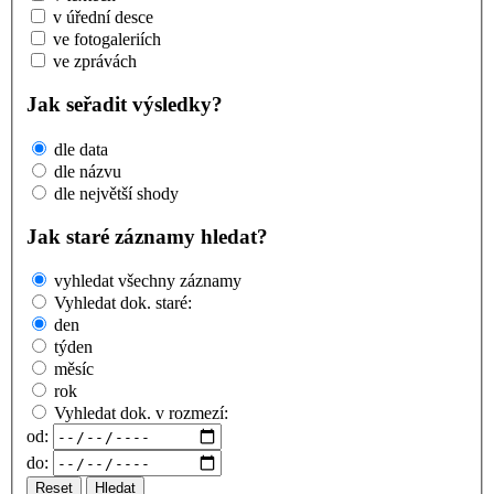
v úřední desce
ve fotogaleriích
ve zprávách
Jak seřadit výsledky?
dle data
dle názvu
dle největší shody
Jak staré záznamy hledat?
vyhledat všechny záznamy
Vyhledat dok. staré:
den
týden
měsíc
rok
Vyhledat dok. v rozmezí:
od:
do:
Reset
Hledat