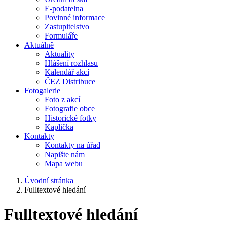
E-podatelna
Povinné informace
Zastupitelstvo
Formuláře
Aktuálně
Aktuality
Hlášení rozhlasu
Kalendář akcí
ČEZ Distribuce
Fotogalerie
Foto z akcí
Fotografie obce
Historické fotky
Kaplička
Kontakty
Kontakty na úřad
Napište nám
Mapa webu
Úvodní stránka
Fulltextové hledání
Fulltextové hledání