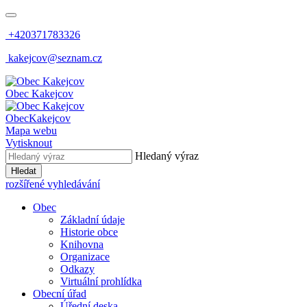
+420371783326
kakejcov@seznam.cz
Obec
Kakejcov
Obec
Kakejcov
Mapa webu
Vytisknout
Hledaný výraz
Hledat
rozšířené vyhledávání
Obec
Základní údaje
Historie obce
Knihovna
Organizace
Odkazy
Virtuální prohlídka
Obecní úřad
Úřední deska