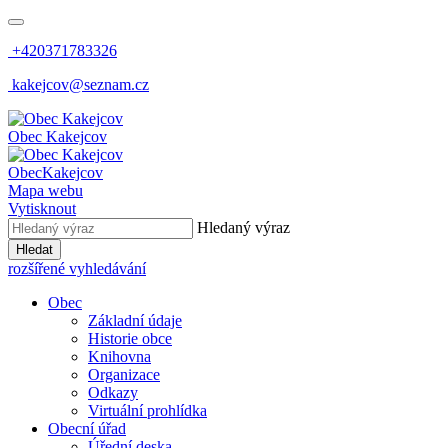
+420371783326
kakejcov@seznam.cz
Obec
Kakejcov
Obec
Kakejcov
Mapa webu
Vytisknout
Hledaný výraz
Hledat
rozšířené vyhledávání
Obec
Základní údaje
Historie obce
Knihovna
Organizace
Odkazy
Virtuální prohlídka
Obecní úřad
Úřední deska