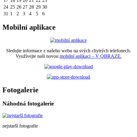
17
18
19
20
21
22
23
24
25
26
27
28
29
30
31
1
2
3
4
5
6
Mobilní aplikace
Sledujte informace z našeho webu na svých chytrých telefonech.
Využívejte naši novou
mobilní aplikaci – V OBRAZE.
Fotogalerie
Náhodná fotogalerie
nejstarší fotografie