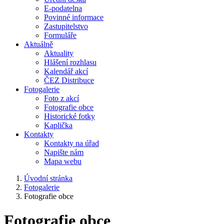
E-podatelna
Povinné informace
Zastupitelstvo
Formuláře
Aktuálně
Aktuality
Hlášení rozhlasu
Kalendář akcí
ČEZ Distribuce
Fotogalerie
Foto z akcí
Fotografie obce
Historické fotky
Kaplička
Kontakty
Kontakty na úřad
Napište nám
Mapa webu
Úvodní stránka
Fotogalerie
Fotografie obce
Fotografie obce