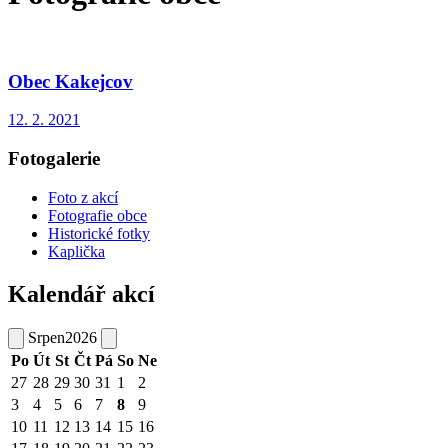
Obec Kakejcov
12. 2. 2021
Fotogalerie
Foto z akcí
Fotografie obce
Historické fotky
Kaplička
Kalendář akcí
Srpen
2026
Po
Út
St
Čt
Pá
So
Ne
27
28
29
30
31
1
2
3
4
5
6
7
8
9
10
11
12
13
14
15
16